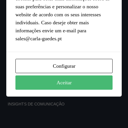
suas preferências e personalizar o nosso
Insights de Comunicação: O novo livro de Carla
website de acordo com os seus interesses
Guedes
individuais. Caso deseje obter mais
Uma boa comunicação é a diferença entre existir
informações envie um e-mail para
ou não
sales@carla-guedes.pt
Carla Guedes: para que serve a Reputação?
Insights de Comunicação
Configurar
A Carla partilha os “Insights de Comunicação”
Aceitar
INSIGHTS DE COMUNICAÇÃO