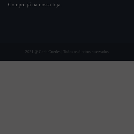
Compre já na nossa
loja
.
2021 @ Carla Guedes | Todos os direitos reservados