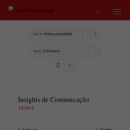
Skip
to
content
Sort by
Ordem predefinida
Show
12 Products
Insights de Comunicação
14,99
€
Add to cart
Detalhes