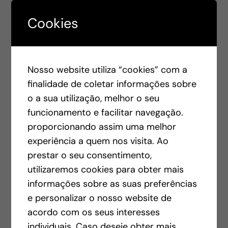
acaba por ofuscar o debate que deveria
estar centrado na crescente produção de
Cookies
dados e na forma como queremos geri-la,
nomeadamente em relação aos valores da
liberdade e da privacidade dos cidadãos…”
Nosso website utiliza “cookies” com a
(pág. 183)
finalidade de coletar informações sobre
o a sua utilização, melhor o seu
funcionamento e facilitar navegação.
Add to cart
Insights
proporcionando assim uma melhor
de
experiência a quem nos visita. Ao
Comunicação
prestar o seu consentimento,
quantity
Category:
Publicações
utilizaremos cookies para obter mais
Tags:
Comunicação
,
Reputação
informações sobre as suas preferências
e personalizar o nosso website de
acordo com os seus interesses
individuais. Caso deseje obter mais