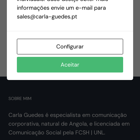
Partilhe no
Partilhe no
informações envie um e-mail para
Facebook
Twitter
sales@carla-guedes.pt
Partilhe no
Envie por
Pinterest
email
Configurar
Aceitar
SOBRE MIM
Carla Guedes é especialista em comunicação
corporativa, natural de Angola, e licenciada em
Comunicação Social pela FCSH | UNL.